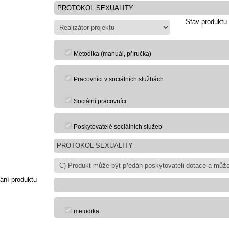
Stav produktu
Metodika (manuál, příručka)
Pracovníci v sociálních službách
Sociální pracovníci
Poskytovatelé sociálních služeb
PROTOKOL SEXUALITY
ání produktu
metodika