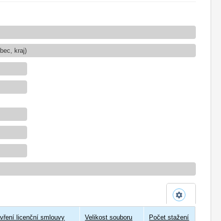
ec, kraj)
vření licenční smlouvy
Velikost souboru
Počet stažení