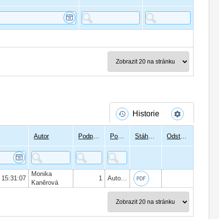
Historie
Autor
Podpisů
Podepsal
Stáhnout
Odstranit
Monika
 15:31:07
1
Autor:
Mgr. Monika Kaněrová
, Datum
Kaněrová