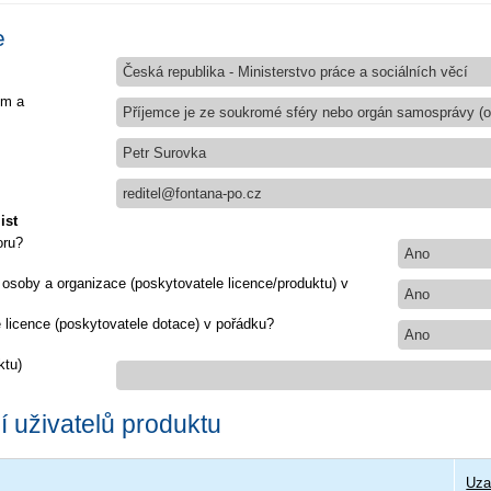
e
Česká republika - Ministerstvo práce a sociálních věcí
em a
Příjemce je ze soukromé sféry nebo orgán samosprávy (ob
Petr Surovka
reditel@fontana-po.cz
ist
oru?
Ano
 osoby a organizace (poskytovatele licence/produktu) v
Ano
e licence (poskytovatele dotace) v pořádku?
Ano
ktu)
 uživatelů produktu
Uza