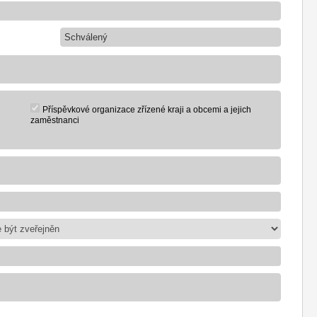
Schválený
Příspěvkové organizace zřízené kraji a obcemi a jejich
zaměstnanci