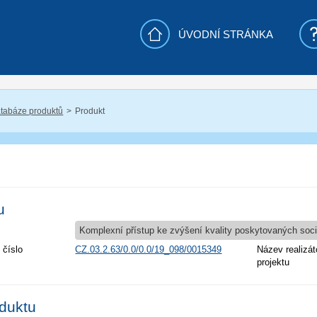
ÚVODNÍ STRÁNKA
tabáze produktů
Produkt
u
Komplexní přístup ke zvýšení kvality poskytovaných soci
 číslo
CZ.03.2.63/0.0/0.0/19_098/0015349
Název realizát
projektu
oduktu