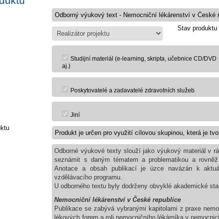
oduktu
Stav produktu
Studijní materiál (e-learning, skripta, učebnice CD/DVD
aj.)
Poskytovatelé a zadavatelé zdravotních služeb
Jiní
uktu
Odborné výukové texty slouží jako výukový materiál v r
seznámit s daným tématem a problematikou a rovněž
Anotace a obsah publikací je úzce navázán k aktuál
vzdělávacího programu.
U odborného textu byly dodrženy obvyklé akademické stand
Nemocniční lékárenství v České republice
Publikace se zabývá vybranými kapitolami z praxe nemo
lékových forem a roli nemocničního lékárníka v nemocnici