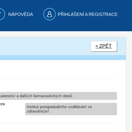
NÁPOVĚDA
PŘIHLÁŠENÍ A REGISTRACE
< ZPĚT
kárenství a dalších farmaceutických oborů
ora
Institut postgraduálního vzdělávání ve
zdravotnictví