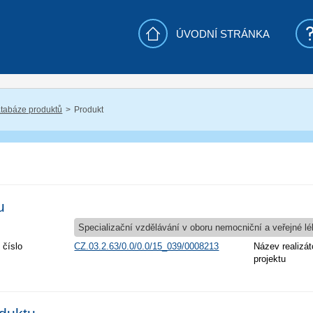
ÚVODNÍ STRÁNKA
tabáze produktů
Produkt
u
Specializační vzdělávání v oboru nemocniční a veřejné lé
 číslo
CZ.03.2.63/0.0/0.0/15_039/0008213
Název realizát
projektu