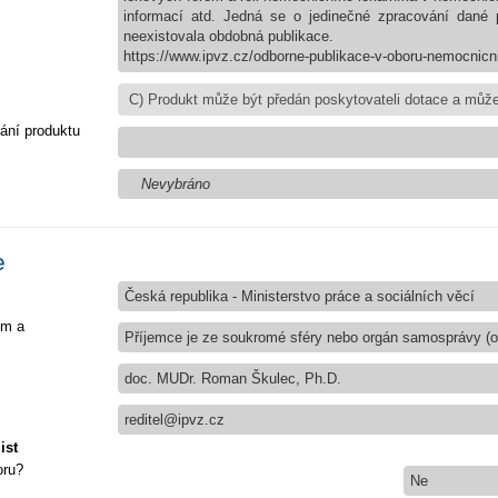
informací atd. Jedná se o jedinečné zpracování dané p
neexistovala obdobná publikace.
https://www.ipvz.cz/odborne-publikace-v-oboru-nemocnicni
ání produktu
Nevybráno
e
Česká republika - Ministerstvo práce a sociálních věcí
em a
Příjemce je ze soukromé sféry nebo orgán samosprávy (ob
doc. MUDr. Roman Škulec, Ph.D.
reditel@ipvz.cz
ist
oru?
Ne