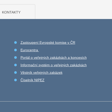
KONTAKTY
Zastoupení Evropské komise v ČR
Eurocentra
Portál o veřejných zakázkách a koncesích
Informační systém o veřejných zakázkách
Věstník veřejných zakázek
Číselník NIPEZ