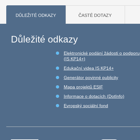
DŮLEŽITÉ ODKAZY
ČASTÉ DOTAZY
Důležité odkazy
Elektronické podání žádosti o podporu
(IS KP14+)
Edukační videa IS KP14+
Generátor povinné publicity
Mapa projektů ESIF
Informace o dotacích (DotInfo)
Evropský sociální fond