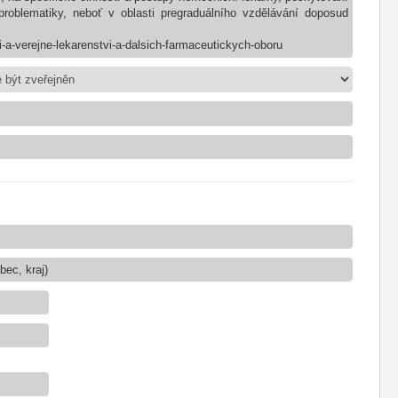
roblematiky, neboť v oblasti pregraduálního vzdělávání doposud
-a-verejne-lekarenstvi-a-dalsich-farmaceutickych-oboru
ec, kraj)