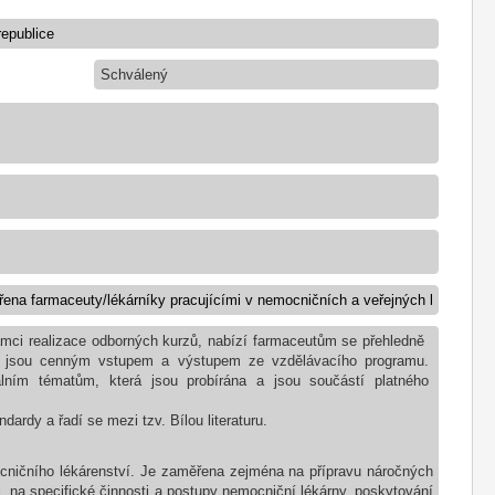
Schválený
ámci realizace odborných kurzů, nabízí farmaceutům se přehledně
 jsou cenným vstupem a výstupem ze vzdělávacího programu.
ním tématům, která jsou probírána a jsou součástí platného
ardy a řadí se mezi tzv. Bílou literaturu.
cničního lékárenství. Je zaměřena zejména na přípravu náročných
, na specifické činnosti a postupy nemocniční lékárny, poskytování