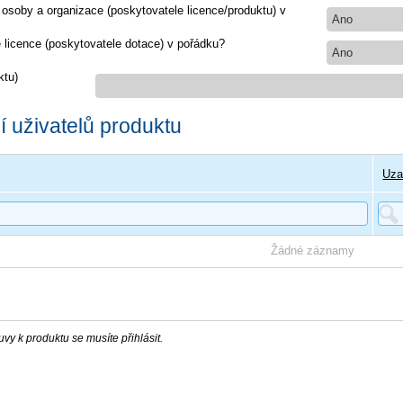
 osoby a organizace (poskytovatele licence/produktu) v
Ano
e licence (poskytovatele dotace) v pořádku?
Ano
ktu)
 uživatelů produktu
Uza
Žádné záznamy
vy k produktu se musíte přihlásit.