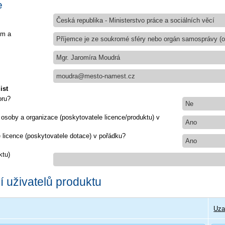
e
Česká republika - Ministerstvo práce a sociálních věcí
em a
Příjemce je ze soukromé sféry nebo orgán samosprávy (ob
Mgr. Jaromíra Moudrá
moudra@mesto-namest.cz
ist
oru?
Ne
 osoby a organizace (poskytovatele licence/produktu) v
Ano
e licence (poskytovatele dotace) v pořádku?
Ano
ktu)
 uživatelů produktu
Uza