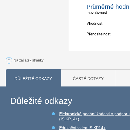
Průměrné hodn
Inovativnost
Vhodnost
Přenositelnost
Na začátek stránky
DŮLEŽITÉ ODKAZY
ČASTÉ DOTAZY
Důležité odkazy
Elektronické podání žádosti o podporu
(IS KP14+)
Edukační videa IS KP14+