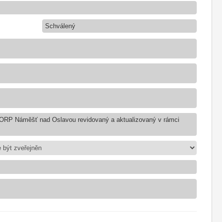
Schválený
v ORP Náměšť nad Oslavou revidovaný a aktualizovaný v rámci