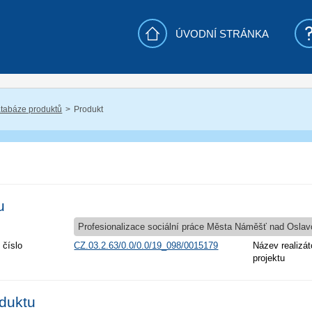
ÚVODNÍ STRÁNKA
tabáze produktů
Produkt
u
Profesionalizace sociální práce Města Náměšť nad Osla
 číslo
CZ.03.2.63/0.0/0.0/19_098/0015179
Název realizát
projektu
oduktu