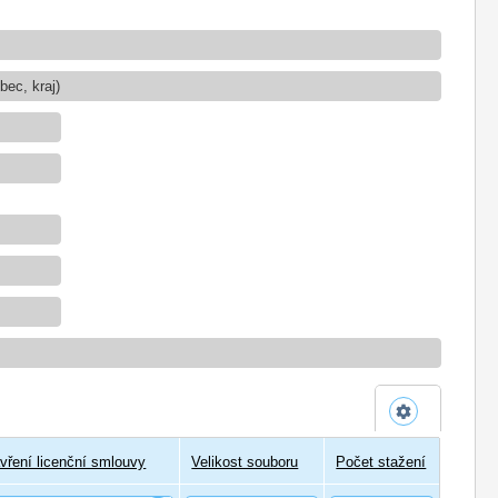
ec, kraj)
vření licenční smlouvy
Velikost souboru
Počet stažení