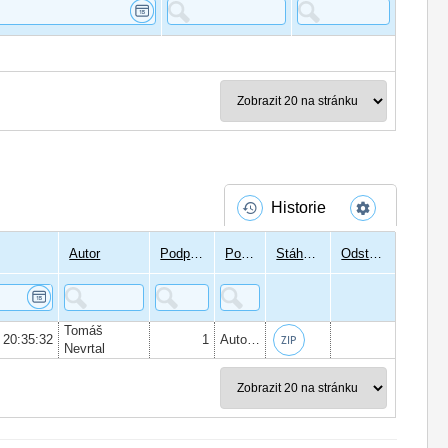
Historie
Autor
Podpisů
Podepsal
Stáhnout
Odstranit
Tomáš
 20:35:32
1
Autor:
Mgr. Jaromíra Moudrá
, Datum 
Nevrtal