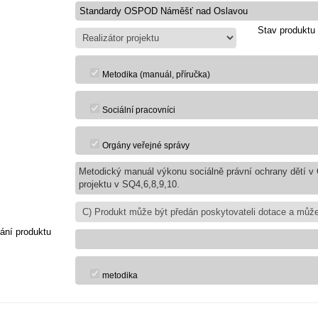
Stav produktu
Metodika (manuál, příručka)
Sociální pracovníci
Orgány veřejné správy
Metodický manuál výkonu sociálně právní ochrany dětí 
projektu v SQ4,6,8,9,10.
ání produktu
metodika