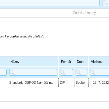
Žádné záznamy
vy k produktu se musíte přihlásit.
Název
Formát
Druh
Vloženo
Standardy OSPOD Náměšť nad Oslavou SQ 4,6,8,9,10
ZIP
Soubor
18. 7. 2022