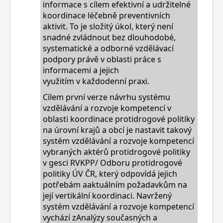
informace s cílem efektivní a udržitelné
koordinace léčebně preventivních
aktivit. To je složitý úkol, který není
snadné zvládnout bez dlouhodobé,
systematické a odborné vzdělávací
podpory právě v oblasti práce s
informacemi a jejich
využitím
v
každodenní praxi.
Cílem první verze návrhu systému
vzdělávání a rozvoje kompetencí v
oblasti koordinace protidrogové politiky
na úrovní krajů a obcí je nastavit takový
systém vzdělávání a rozvoje kompetencí
vybraných aktérů protidrogové p
olitiky
v
gesci RVKPP/ Odboru protidrogové
politiky ÚV ČR
, kte
rý odpovídá jejich
potřebám aaktuálním požadavkům na
její vertikální koordinaci. Navržený
systém vzdělávání a rozvoje kompetencí
vychází zAnalýzy současných a