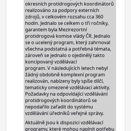
okresních protidrogových koordinátorů
realizováno za podpory externích
zdrojů, v celkovém rozsahu cca 360
hodin. Jednalo se celkem o tři ročníky,
garantem byla Mezirezortní
protidrogová komise vlády ČR. Jednalo
se
o
ucelený program, který zahrnoval
všechna podstatná a potřebná témata,
zároveň se jednalo o ojedinělý takto
koncipovaný vzdělávací
program.
V
následujících letech nebyl
žádný obdobně komplexní program
realizován, nabízeny byly spíše dílčí,
tematicky omezené vzdělávací aktivity.
Požadavky na odpovídající vzdělávání
protidrogových koordinátorů se
nepodařilo zařadit do systému
vzdělávání úředníků veřejné správy.
Aktuálně jsou k dispozici vzdělávací
programy, které mohou naplnit potřebu