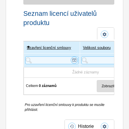
Seznam licencí uživatelů
produktu
Uzavření licenční smlouvy
Uživatel
Velikost souboru
Poče
Žádné záznamy
Celkem
0 záznamů
Pro uzavření licenční smlouvy k produktu se musíte
přihlásit.
Historie