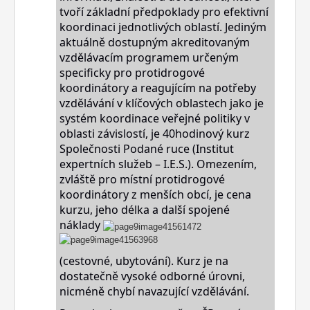
tvoří základní předpoklady pro efektivní
koordinaci jednotlivých oblastí. Jediným
aktuálně dostupným akreditovaným
vzdělávacím programem určeným
specificky pro protidrogové
koordinátory a reagujícím na potřeby
vzdělávání v klíčových oblastech jako je
systém koordinace veřejné
politiky v
obl
asti závislostí, je 40hodinový kurz
Společnosti Podané ruce (Institut
expertních služeb – I.E.S.). Omezením,
zvláště pro místní protidrogové
koordinátory z menších obcí, je cena
kurzu, jeho délka a další spojené
náklady
(cestovné, ubytování). Kurz je na
dostatečně vysoké odborné úrovni,
nicméně chybí navazující vzdělávání.