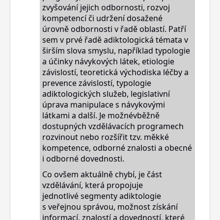
zvyšování jejich odbornosti, rozvoj
kompetencí či udržení dosažené
úrovně
odbornosti v
řadě oblastí. Patří
sem v prvé řadě adiktologická témata v
širším slova smyslu, například typologie
a účinky návykových látek, etiologie
závislostí, teoretická východiska léčby a
prevence závislostí, typologie
adiktologických služeb, legislativní
úprava manipulace s návykovými
látkami a další. Je možné
v
běžně
dostupných vzdělávacích programech
rozvinout nebo rozšířit tzv. měkké
kompetence, odborné znalosti a obecné
i odborné dovednosti.
Co ovšem aktuálně chybí, je část
vzdělávání, která propojuje
jednotlivé
segmenty adiktologie
s
veřejnou správou, možnost získání
informací, znalostí a dovedností, které