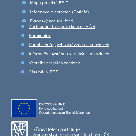
Mapa projektů ESIF
Informace o dotacích (DotInfo)
Evropský sociální fond
Zastoupení Evropské komise v ČR
Eurocentra
Portál o veřejných zakázkách a koncesích
Informační systém o veřejných zakázkách
Věstník veřejných zakázek
Číselník NIPEZ