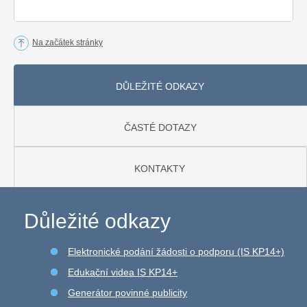
Na začátek stránky
DŮLEŽITÉ ODKAZY
ČASTÉ DOTAZY
KONTAKTY
Důležité odkazy
Elektronické podání žádosti o podporu (IS KP14+)
Edukační videa IS KP14+
Generátor povinné publicity