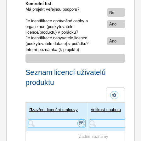
Kontrolní list
Má projekt veřejnou podporu?
Ne
Je identifikace oprávněné osoby a
Ano
organizace (poskytovatele
licence/produktu) v pořádku?
Je identifikace nabyvatele licence
Ano
(poskytovatele dotace) v pořádku?
Interní poznámka (k projektu)
Seznam licencí uživatelů
produktu
Uzavření licenční smlouvy
Uživatel
Velikost souboru
Poče
Žádné záznamy