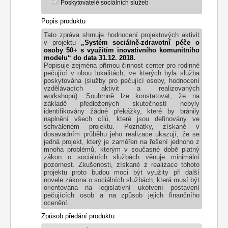
Poskytovatelé sociálních služeb
Popis produktu
Tato zpráva shrnuje hodnocení projektových aktivit
v projektu
„Systém sociálně-zdravotní péče o
osoby 50+ s využitím inovativního komunitního
modelu“ do data 31.12. 2018.
Popisuje zejména přímou činnost center pro rodinné
pečující v obou lokalitách, ve kterých byla služba
poskytována (služby pro pečující osoby, hodnocení
vzdělávacích aktivit a realizovaných
workshopů).
Souhrnně lze konstatovat, že na
základě předložených skutečností nebyly
identifikovány žádné překážky, které by bránily
naplnění všech cílů, které jsou definovány ve
schváleném projektu. Poznatky, získané v
dosavadním průběhu jeho realizace ukazují, že se
jedná projekt, který je zaměřen na řešení jednoho z
mnoha problémů, kterým v současné době platný
zákon o sociálních službách věnuje minimální
pozornost. Zkušenosti, získané z realizace tohoto
projektu proto budou moci být využity při další
novele zákona o sociálních službách, která musí být
orientována na legislativní ukotvení postavení
pečujících osob a na způsob jejich finančního
ocenění.
Způsob předání produktu