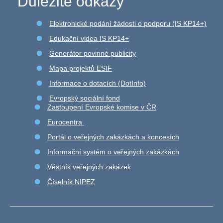
Důležité odkazy
Elektronické podání žádosti o podporu (IS KP14+)
Edukační videa IS KP14+
Generátor povinné publicity
Mapa projektů ESIF
Informace o dotacích (DotInfo)
Evropský sociální fond
Zastoupení Evropské komise v ČR
Eurocentra
Portál o veřejných zakázkách a koncesích
Informační systém o veřejných zakázkách
Věstník veřejných zakázek
Číselník NIPEZ