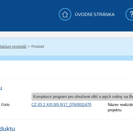
ÚVODNÍ STRÁNKA
tabáze produktů
Produkt
u
Komplexní program pro ohrožené děti a jejich rodiny na 
 číslo
CZ.03.2.X/0.0/0.0/17_076/0011470
Název realizát
projektu
oduktu