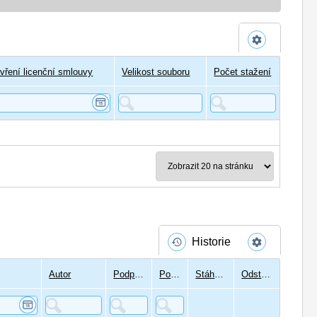
vření licenční smlouvy
Velikost souboru
Počet stažení
Historie
Autor
Podpisů
Podepsal
Stáhnout
Odstranit