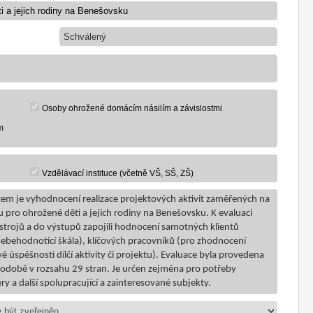
Schválený
Osoby ohrožené domácím násilím a závislostmi
m
Vzdělávací instituce (včetně VŠ, SŠ, ZŠ)
tem je vyhodnocení realizace projektových aktivit zaměřených na
pro ohrožené děti a jejich rodiny na Benešovsku. K evaluaci
nástrojů a do výstupů zapojili hodnocení samotných klientů
ebehodnotící škála), klíčových pracovníků (pro zhodnocení
vé úspěšnosti dílčí aktivity či projektu). Evaluace byla provedena
é podobě v rozsahu 29 stran. Je určen zejména pro potřeby
ry a další spolupracující a zainteresované subjekty.