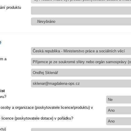
ání produktu
Nevybráno
e
Česká republika - Ministerstvo práce a sociálních věcí
em a
Příjemce je ze soukromé sféry nebo orgán samosprávy (ob
Ondřej Sklenář
sklenar@magdalena-ops.cz
ist
oru?
Ne
 osoby a organizace (poskytovatele licence/produktu) v
Ano
e licence (poskytovatele dotace) v pořádku?
Ano
ktu)