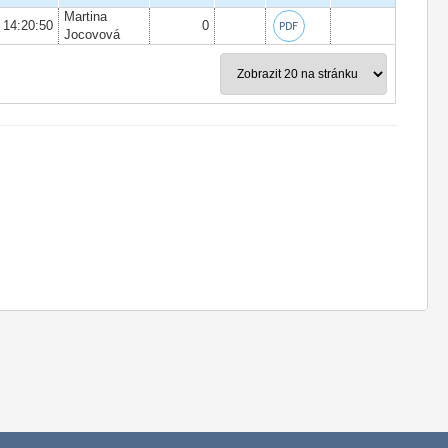
Martina
 14:20:50
0
Jocovová