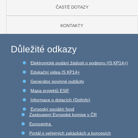
ČASTÉ DOTAZY
KONTAKTY
Důležité odkazy
Elektronické podání žádosti o podporu (IS KP14+)
Edukační videa IS KP14+
Generátor povinné publicity
Mapa projektů ESIF
Informace o dotacích (DotInfo)
Evropský sociální fond
Zastoupení Evropské komise v ČR
Eurocentra
Portál o veřejných zakázkách a koncesích