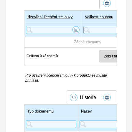
Uzavření licenční smlouvy
Uživatel
Velikost souboru
Poče
Žádné záznamy
Celkem
0 záznamů
Pro uzavření licenční smlouvy k produktu se musíte
přihlásit.
Historie
Typ dokumentu
Název