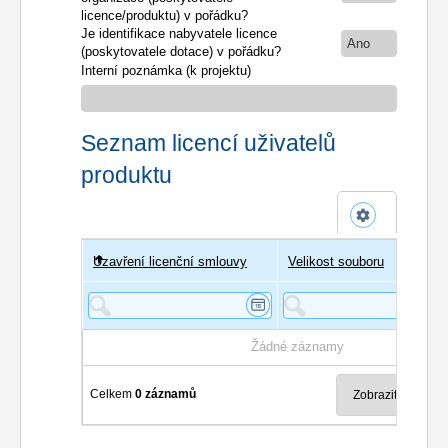
licence/produktu) v pořádku?
Je identifikace nabyvatele licence
Ano
(poskytovatele dotace) v pořádku?
Interní poznámka (k projektu)
Seznam licencí uživatelů
produktu
Uzavření licenční smlouvy
Uživatel
Velikost souboru
Poče
Žádné záznamy
Celkem
0 záznamů