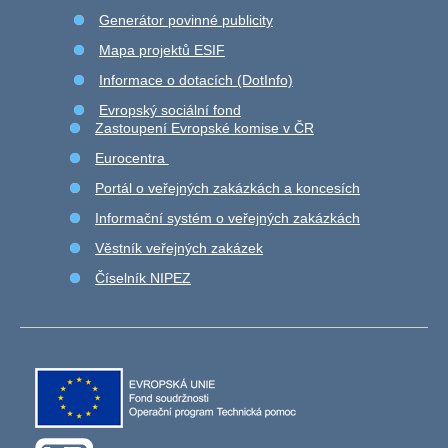
Generátor povinné publicity
Mapa projektů ESIF
Informace o dotacích (DotInfo)
Evropský sociální fond
Zastoupení Evropské komise v ČR
Eurocentra
Portál o veřejných zakázkách a koncesích
Informační systém o veřejných zakázkách
Věstník veřejných zakázek
Číselník NIPEZ