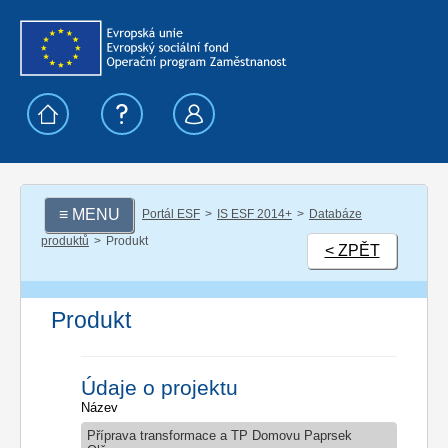
≡ MENU
Portál ESF
IS ESF 2014+
Databáze
produktů
Produkt
< ZPĚT
Produkt
Údaje o projektu
Název
Příprava transformace a TP Domovu Paprsek