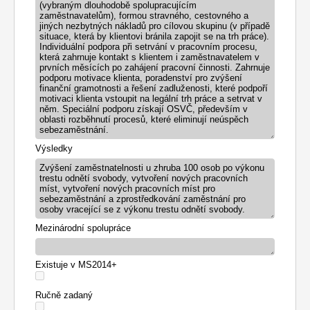
(vybraným dlouhodobě spolupracujícím
zaměstnavatelům), formou stravného, cestovného a
jiných nezbytných nákladů pro cílovou skupinu (v případě
situace, která by klientovi bránila zapojit se na trh práce).
Individuální podpora při setrvání v pracovním procesu,
která zahrnuje kontakt s klientem i zaměstnavatelem v
prvních měsících po zahájení pracovní činnosti. Zahrnuje
podporu motivace klienta, poradenství pro zvýšení
finanční gramotnosti a řešení zadluženosti, které podpoří
motivaci klienta vstoupit na legální trh práce a setrvat v
něm. Speciální podporu získají OSVČ, především v
oblasti rozběhnutí procesů, které eliminují neúspěch
sebezaměstnání.
Výsledky
Zvýšení zaměstnatelnosti u zhruba 100 osob po výkonu
trestu odnětí svobody, vytvoření nových pracovních
míst, vytvoření nových pracovních míst pro
sebezaměstnání a zprostředkování zaměstnání pro
osoby vracející se z výkonu trestu odnětí svobody.
Mezinárodní spolupráce
Existuje v MS2014+
Ručně zadaný