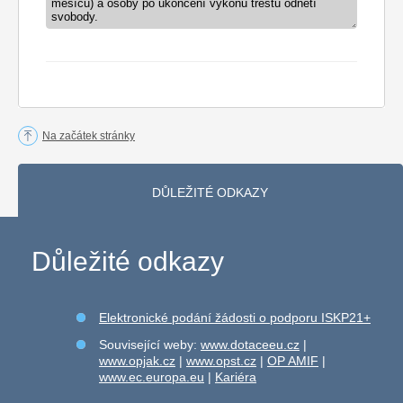
měsíců) a osoby po ukončení výkonu trestu odnětí
svobody.
Na začátek stránky
DŮLEŽITÉ ODKAZY
Důležité odkazy
Elektronické podání žádosti o podporu ISKP21+
Související weby:
www.dotaceeu.cz
|
www.opjak.cz
|
www.opst.cz
|
OP AMIF
|
www.ec.europa.eu
|
Kariéra