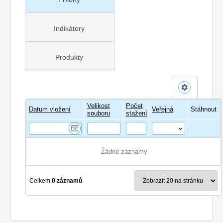
Indikátory
Produkty
Velikost
Počet
Název
Datum vložení
Veřejná
Stáhnout
souboru
stažení
Žádné záznamy
Celkem
0 záznamů