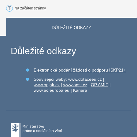
Na začátek stránky
DŮLEŽITÉ ODKAZY
Důležité odkazy
Elektronické podání žádosti o podporu ISKP21+
Související weby:
www.dotaceeu.cz
|
www.opjak.cz
|
www.opst.cz
|
OP AMIF
|
www.ec.europa.eu
|
Kariéra