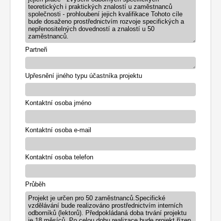
teoretických i praktických znalostí u zaměstnanců
společnosti - prohloubení jejich kvalifikace Tohoto cíle
bude dosaženo prostřednictvím rozvoje specifických a
nepřenositelných dovedností a znalostí u 50
zaměstnanců.
Partneři
Upřesnění jiného typu účastníka projektu
Kontaktní osoba jméno
Kontaktní osoba e-mail
Kontaktní osoba telefon
Průběh
Projekt je určen pro 50 zaměstnanců.Specifické
vzdělávání bude realizováno prostřednictvím interních
odborníků (lektorů). Předpokládaná doba trvání projektu
je 18 měsíců. Po celou dobu realizace bude projekt řízen