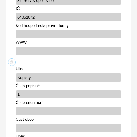
IČ
Kód hospodářskoprávní formy
WWW
Ulice
Číslo popisné
Číslo orientační
Část obce
Obec