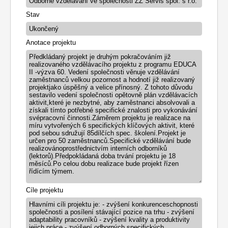
Stav
Anotace projektu
Předkládaný projekt je druhým pokračováním již
realizovaného vzdělávacího projektu z programu EDUCA
II -výzva 60. Vedení společnosti věnuje vzdělávání
zaměstnanců velkou pozornost a hodnotí již realizovaný
projektjako úspěšný a velice přínosný. Z tohoto důvodu
sestavilo vedení společnosti opětovně plán vzdělávacích
aktivit,které je nezbytné, aby zaměstnanci absolvovali a
získali tímto potřebné specifické znalosti pro vykonávání
svépracovní činnosti.Záměrem projektu je realizace na
míru vytvořených 6 specifických klíčových aktivit, které
pod sebou sdružují 85dílčích spec. školení.Projekt je
určen pro 50 zaměstnanců.Specifické vzdělávání bude
realizovánoprostřednictvím interních odborníků
(lektorů).Předpokládaná doba trvání projektu je 18
měsíců.Po celou dobu realizace bude projekt řízen
řídícím týmem.
Cíle projektu
Hlavními cíli projektu je: - zvýšení konkurenceschopnosti
společnosti a posílení stávající pozice na trhu - zvýšení
adaptability pracovníků - zvýšení kvality a produktivity
jejich práce - zvýšení odborných specifických