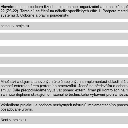
Hlavním cílem je podpora řízení implementace, organizační a technické zajiš
22 (ZS-22). Tento cíl se člení na několik specifických cílů: 1. Podpora mate
systému 3. Odborné a právní poradenství
nejsou v projektu
Množství a objem stanovených úkolů spojených s implementací oblastí 3.1 a 
pomocí externích firem (externích pracovníků. Jedná se především o odborné
smluv. Dále předpokládáme využívát pomoc externí firmy při kontrolách na mí
zahrnuto doplnění stávajícího materiálně technického vybavení pro zaměstn
Výsledkem projektu je podpora nezbytných nástrojů implementačního procesu 
požadované úrovni.
Není v projektu