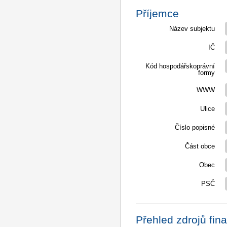
Příjemce
Název subjektu
IČ
Kód hospodářskoprávní
formy
WWW
Ulice
Číslo popisné
Část obce
Obec
PSČ
Přehled zdrojů fin