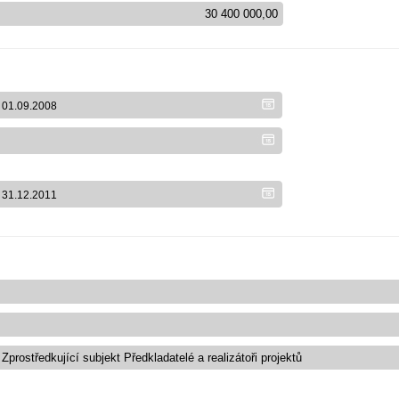
Zprostředkující subjekt Předkladatelé a realizátoři projektů