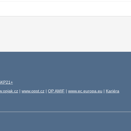
ISKP21+
.opjak.cz
|
www.opst.cz
|
OP AMIF
|
www.ec.europa.eu
|
Kariéra