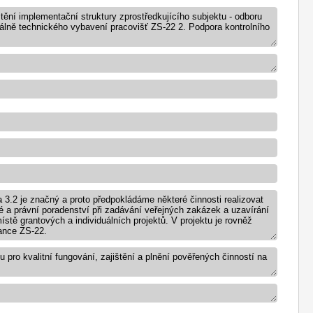
tění implementační struktury zprostředkujícího subjektu - odboru
riálně technického vybavení pracovišť ZS-22 2. Podpora kontrolního
3.2 je značný a proto předpokládáme některé činnosti realizovat
 a právní poradenství při zadávání veřejných zakázek a uzavírání
stě grantových a individuálních projektů. V projektu je rovněž
ance ZS-22.
pro kvalitní fungování, zajištění a plnění pověřených činností na