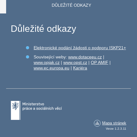
DŮLEŽITÉ ODKAZY
Důležité odkazy
Elektronické podání žádosti o podporu ISKP21+
Související weby:
www.dotaceeu.cz
|
www.opjak.cz
|
www.opst.cz
|
OP AMIF
|
www.ec.europa.eu
|
Kariéra
Mapa stránek
Verze 1.2.3.11