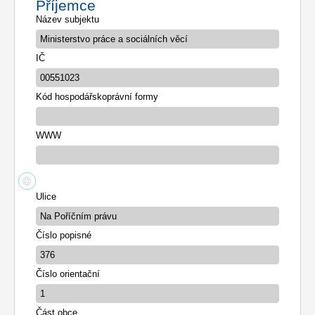
Příjemce
Název subjektu
IČ
Kód hospodářskoprávní formy
WWW
Ulice
Číslo popisné
Číslo orientační
Část obce