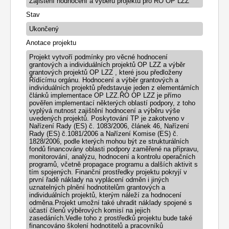
Stav
Anotace projektu
Projekt vytvoří podmínky pro věcné hodnocení
grantových a individuálních projektů OP LZZ a výběr
grantových projektů OP LZZ , které jsou předloženy
Řídícímu orgánu. Hodnocení a výběr grantových a
individuálních projektů představuje jeden z elementárních
článků implementace OP LZZ.ŘO OP LZZ je přímo
pověřen implementací některých oblastí podpory, z toho
vyplývá nutnost zajištění hodnocení a výběru výše
uvedených projektů. Poskytování TP je zakotveno v
Nařízení Rady (ES) č. 1083/2006, článek 46, Nařízení
Rady (ES) č.1081/2006 a Nařízení Komise (ES) č.
1828/2006, podle kterých mohou být ze strukturálních
fondů financovány oblasti podpory zaměřené na přípravu,
monitorování, analýzu, hodnocení a kontrolu operačních
programů, včetně propagace programu a dalších aktivit s
tím spojených. Finanční prostředky projektu pokryjí v
první řadě náklady na vyplácení odměn i jiných
uznatelných plnění hodnotitelům grantových a
individuálních projektů, kterým náleží za hodnocení
odměna.Projekt umožní také uhradit náklady spojené s
účastí členů výběrových komisí na jejich
zasedáních.Vedle toho z prostředků projektu bude také
financováno školení hodnotitelů a pracovníků