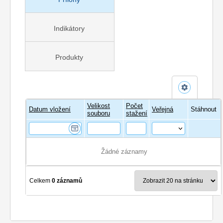
Indikátory
Produkty
Velikost
Počet
Název
Datum vložení
Veřejná
Stáhnout
souboru
stažení
Žádné záznamy
Celkem
0 záznamů