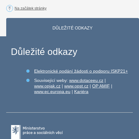
Na začátek stránky
DŮLEŽITÉ ODKAZY
Důležité odkazy
Elektronické podání žádosti o podporu ISKP21+
Související weby:
www.dotaceeu.cz
|
www.opjak.cz
|
www.opst.cz
|
OP AMIF
|
www.ec.europa.eu
|
Kariéra