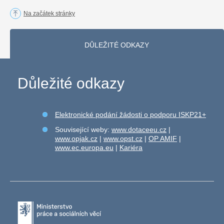
Na začátek stránky
DŮLEŽITÉ ODKAZY
Důležité odkazy
Elektronické podání žádosti o podporu ISKP21+
Související weby:
www.dotaceeu.cz
|
www.opjak.cz
|
www.opst.cz
|
OP AMIF
|
www.ec.europa.eu
|
Kariéra