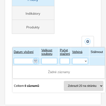
Indikátory
Produkty
Velikost
Počet
Název
Datum vložení
Veřejná
Stáhnout
souboru
stažení
Žádné záznamy
Celkem
0 záznamů