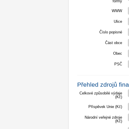
formy
WWW
Ulice
Číslo popisné
Část obce
Obec
PSČ
Přehled zdrojů fin
Celkové způsobilé výdaje
(Kč)
Příspěvek Unie (Kč)
Národní veřejné zdroje
(Kč)