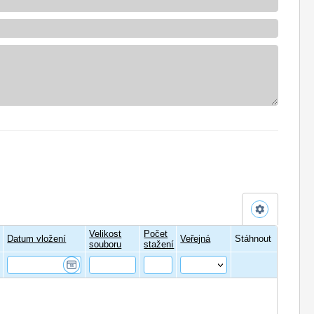
Velikost
Počet
Datum vložení
Veřejná
Stáhnout
souboru
stažení