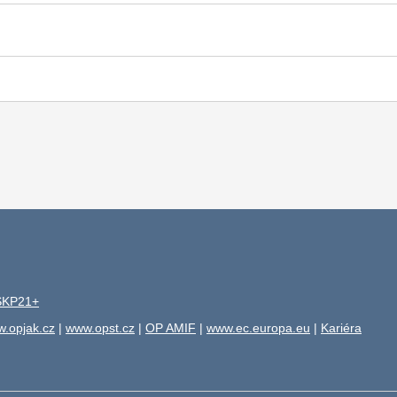
ISKP21+
.opjak.cz
|
www.opst.cz
|
OP AMIF
|
www.ec.europa.eu
|
Kariéra