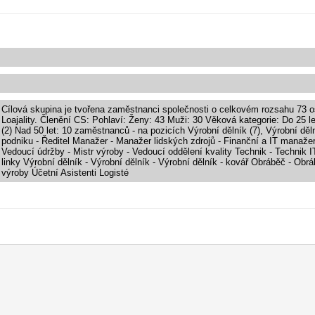
Cílová skupina je tvořena zaměstnanci společnosti o celkovém rozsahu 73 o
Loajality. Členění CS: Pohlaví: Ženy: 43 Muži: 30 Věková kategorie: Do 25 l
(2) Nad 50 let: 10 zaměstnanců - na pozicích Výrobní dělník (7), Výrobní děln
podniku - Ředitel Manažer - Manažer lidských zdrojů - Finanční a IT manažer
Vedoucí údržby - Mistr výroby - Vedoucí oddělení kvality Technik - Technik I
linky Výrobní dělník - Výrobní dělník - Výrobní dělník - kovář Obráběč - O
výroby Účetní Asistenti Logisté