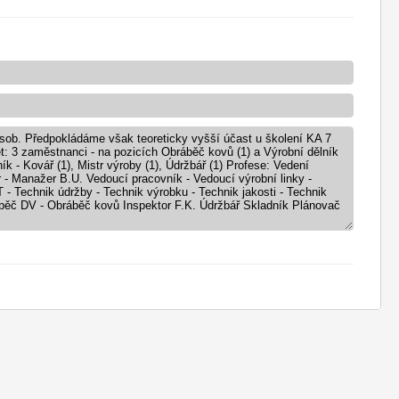
sob. Předpokládáme však teoreticky vyšší účast u školení KA 7
et: 3 zaměstnanci - na pozicích Obráběč kovů (1) a Výrobní dělník
ík - Kovář (1), Mistr výroby (1), Údržbář (1) Profese: Vedení
 - Manažer B.U. Vedoucí pracovník - Vedoucí výrobní linky -
T - Technik údržby - Technik výrobku - Technik jakosti - Technik
bráběč DV - Obráběč kovů Inspektor F.K. Údržbář Skladník Plánovač