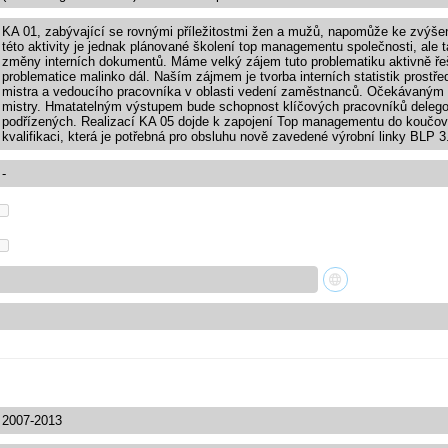
KA 01, zabývající se rovnými příležitostmi žen a mužů, napomůže ke zvýše
této aktivity je jednak plánované školení top managementu společnosti, ale
změny interních dokumentů. Máme velký zájem tuto problematiku aktivně řeš
problematice malinko dál. Naším zájmem je tvorba interních statistik prostře
mistra a vedoucího pracovníka v oblasti vedení zaměstnanců. Očekávaným p
mistry. Hmatatelným výstupem bude schopnost klíčových pracovníků delego
podřízených. Realizací KA 05 dojde k zapojení Top managementu do koučová
kvalifikaci, která je potřebná pro obsluhu nově zavedené výrobní linky BLP 3
-