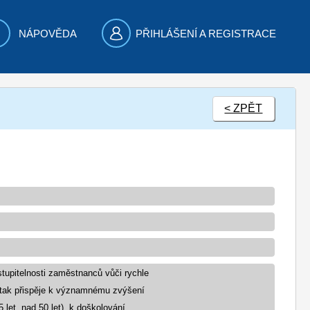
NÁPOVĚDA
PŘIHLÁŠENÍ A REGISTRACE
< ZPĚT
stupitelnosti zaměstnanců vůči rychle
 tak přispěje k významnému zvýšení
let, nad 50 let), k doškolování