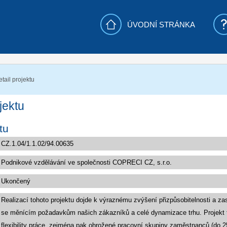
ÚVODNÍ STRÁNKA
tail projektu
jektu
tu
Realizací tohoto projektu dojde k výraznému zvýšení přizpůsobitelnosti a za
se měnícím požadavkům našich zákazníků a celé dynamizace trhu. Projekt
flexibility práce, zejména pak ohrožené pracovní skupiny zaměstnanců (do 25 