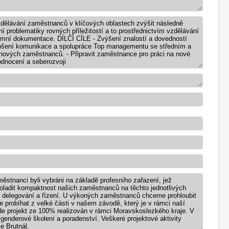
vzdělávání zaměstnanců v klíčových oblastech zvýšit následně
í problematiky rovných příležitostí a to prostřednictvím vzdělávání
emní dokumentace. DÍLČÍ CÍLE - Zvýšení znalostí a dovedností
epšení komunikace a spolupráce Top managementu se středním a
ových zaměstnanců. - Připravit zaměstnance pro práci na nové
odnocení a seberozvoji
ěstnanci byli vybráni na základě profesního zařazení, jež
doladit kompaktnost našich zaměstnanců na těchto jednotlivých
o delegování a řízení. U výkoných zaměstnanců chceme prohloubit
de probíhat z velké části v našem závodě, který je v rámci naší
ude projekt ze 100% realizován v rámci Moravskoslezkého kraje. V
. genderové školení a poradenství. Veškeré projektové aktivity
e Brutnál.