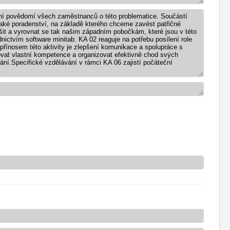
ní povědomí všech zaměstnanců o této problematice. Součástí
 také poradenství, na základě kterého chceme zavést patřičné
it a vyrovnat se tak našim západním pobočkám, které jsou v této
dnictvím software minitab. KA 02 reaguje na potřebu posílení role
řínosem této aktivity je zlepšení komunikace a spolupráce s
vat vlastní kompetence a organizovat efektivně chod svých
ní.Specifické vzdělávání v rámci KA 06 zajistí počáteční
.