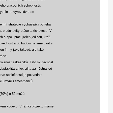
jeho pracovních schopností.
rychle se vyrovnávat se
emní strategie vycházející potřeba
st produktivity práce a ziskovosti. V
 a spolupracujících jedinců, kteří
odpovědnost a do budoucna směřovat s
n firmy jako takové, ale také
ráce.
okojenost zákazníků. Tato skutečnost
ptabilita a flexibilita zaměstnanců
 ve společnosti je pozvednutí
vní úrovní zaměstnanců.
 (70%) a 52 mužů
ickém kodexu. V rámci projektu máme