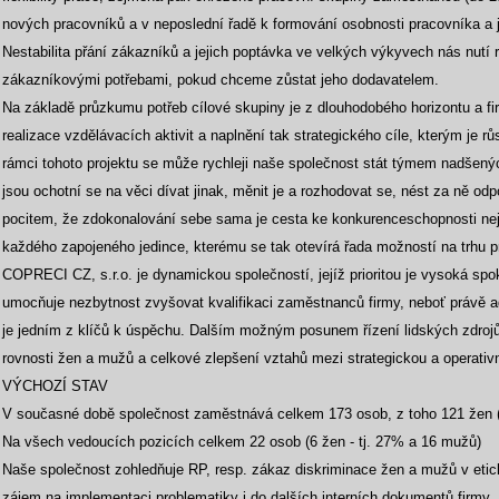
nových pracovníků a v neposlední řadě k formování osobnosti pracovníka a 
Nestabilita přání zákazníků a jejich poptávka ve velkých výkyvech nás nutí 
zákazníkovými potřebami, pokud chceme zůstat jeho dodavatelem.
Na základě průzkumu potřeb cílové skupiny je z dlouhodobého horizontu a fir
realizace vzdělávacích aktivit a naplnění tak strategického cíle, kterým je rů
rámci tohoto projektu se může rychleji naše společnost stát týmem nadšených
jsou ochotní se na věci dívat jinak, měnit je a rozhodovat se, nést za ně 
pocitem, že zdokonalování sebe sama je cesta ke konkurenceschopnosti neje
každého zapojeného jedince, kterému se tak otevírá řada možností na trhu p
COPRECI CZ, s.r.o. je dynamickou společností, jejíž prioritou je vysoká sp
umocňuje nezbytnost zvyšovat kvalifikaci zaměstnanců firmy, neboť právě ada
je jedním z klíčů k úspěchu. Dalším možným posunem řízení lidských zdrojů
rovnosti žen a mužů a celkové zlepšení vztahů mezi strategickou a operati
VÝCHOZÍ STAV
V současné době společnost zaměstnává celkem 173 osob, z toho 121 žen
Na všech vedoucích pozicích celkem 22 osob (6 žen - tj. 27% a 16 mužů)
Naše společnost zohledňuje RP, resp. zákaz diskriminace žen a mužů v et
zájem na implementaci problematiky i do dalších interních dokumentů firmy.