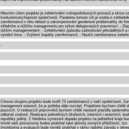
Hlavním cílem projektu je zefektivnění vnitropodnikových procesů a skrze 
konkurenceschopnost společnosti. Paralelou tomuto cíli je snaha o zohledněn
zaměstnanců v této oblasti a zakomponování genderové problematiky do fir
středního a nižšího managementu pro výkon delegovaných pravomocí. - Zl
nižším managementem. - Zefektivnění způsobu zaškolování převáděných a n
výrobní lince. - Zvýšení loajality zaměstnanců. - Naučit zaměstnance sebeh
-
Cílovou skupinu projektu bude tvořit 73 zaměstnanců z naší společnosti. Zam
management stanovil, že je potřeba dále rozvíjet. Projektem bychom chtěli 
pozicích. U vedoucích pracovníků bychom chtěli nastavit pravidla správnéh
odborné znalosti. Realizace jednotlivých školeních, interních i externích, bu
republiky jediný. Z hlediska vymezení dopadu projektu na jednotlivé kraje b
místě naší provozovny budou probíhat také aktivity rovných příležitostí, tzn
(monitoring a evaluace) bude rovněž probíhat v rámci našeho závodu v okres