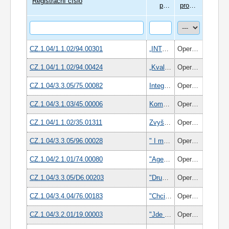
Registrační číslo
projektu
program
CZ.1.04/1.1.02/94.00301
„INTERNÍ AKADEMIE PROVEON II“
Operační program Lidské zdroje a zaměstnanost
CZ.1.04/1.1.02/94.00424
„Kvalitní logistika = kvalifikovaní zaměstnanci“
Operační program Lidské zdroje a zaměstnanost
CZ.1.04/3.3.05/75.00082
Integrace cizinců na trh práce v Jihočeském kraji
Operační program Lidské zdroje a zaměstnanost
CZ.1.04/3.1.03/45.00006
Komunitní plánování sociálních služeb Svazku obcí Blatenska
Operační program Lidské zdroje a zaměstnanost
CZ.1.04/1.1.02/35.01311
Zvyšování odborných znalostí, dovedností a kompetencí zaměstnanců – předpoklad úspěchu firem ALKOM
Operační program Lidské zdroje a zaměstnanost
CZ.1.04/3.3.05/96.00028
" I my rádi pracujeme!"
Operační program Lidské zdroje a zaměstnanost
CZ.1.04/2.1.01/74.00080
"Agentura práce" určená klientům sociálních služeb
Operační program Lidské zdroje a zaměstnanost
CZ.1.04/3.3.05/D6.00203
"Druhá šance po 50"
Operační program Lidské zdroje a zaměstnanost
CZ.1.04/3.4.04/76.00183
"Chci práci i rodinu"
Operační program Lidské zdroje a zaměstnanost
CZ.1.04/3.2.01/19.00003
"Jde to i jinak": Systém pro úspěšné uplatnění Romů na trhu práce.
Operační program Lidské zdroje a zaměstnanost