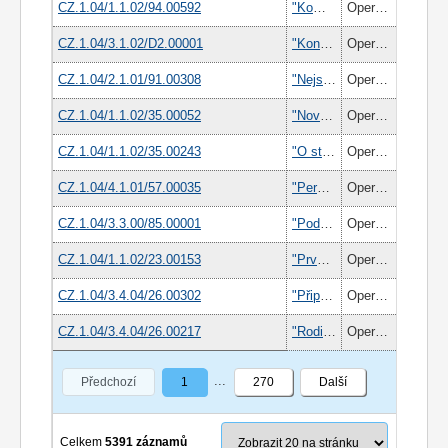
CZ.1.04/1.1.02/94.00592
"Komplexní rozvoj zaměstnanců Hamé s.r.o. a jejích dceřiných společností“
Operační program Lidské zdroje a zaměstnanost
CZ.1.04/3.1.02/D2.00001
"Konečně venku"
Operační program Lidské zdroje a zaměstnanost
CZ.1.04/2.1.01/91.00308
"Nejsme méněcenní"
Operační program Lidské zdroje a zaměstnanost
CZ.1.04/1.1.02/35.00052
"Nová šance" pro zaměstnance s nízkou úrovní vzdělání spol. ModusLink
Operační program Lidské zdroje a zaměstnanost
CZ.1.04/1.1.02/35.00243
"O stupeň výš" Vzdělávání pracovníků společnosti Moravia Systems a.s.
Operační program Lidské zdroje a zaměstnanost
CZ.1.04/4.1.01/57.00035
"Personální strategie - efektivní řízení lidských zdrojů na Krajském úřadě Plzeňského kraje"
Operační program Lidské zdroje a zaměstnanost
CZ.1.04/3.3.00/85.00001
"Podpora pracovního uplatnění starších osob v souvislosti s vyhlášením roku 2012 Evropským rokem aktivního stárnutí a mezigenerační solidarity", zkrácený název projektu "Pracujme společně!"
Operační program Lidské zdroje a zaměstnanost
CZ.1.04/1.1.02/23.00153
"První pomoc" na cestě ke vzdělávání aneb "My Vás to naučíme, ale kdo to naučí nás?"
Operační program Lidské zdroje a zaměstnanost
CZ.1.04/3.4.04/26.00302
"Připraveným štěstí přeje" - zvyšujeme své kompetence na trhu práce
Operační program Lidské zdroje a zaměstnanost
CZ.1.04/3.4.04/26.00217
"Rodina a práce se dá spojit"
Operační program Lidské zdroje a zaměstnanost
Předchozí
1
270
Další
Celkem
5391 záznamů