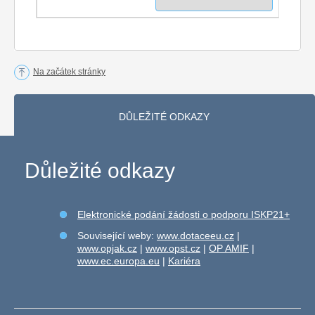
Na začátek stránky
DŮLEŽITÉ ODKAZY
Důležité odkazy
Elektronické podání žádosti o podporu ISKP21+
Související weby:
www.dotaceeu.cz
|
www.opjak.cz
|
www.opst.cz
|
OP AMIF
|
www.ec.europa.eu
|
Kariéra