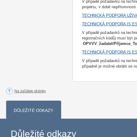
V případě požadavků na techn
projektu, v době nepřítomnosti
TECHNICKÁ PODPORA UŽIV
TECHNICKÁ PODPORA IS ES
V případě požadavků na techn
registračních kódů) musí být 
OPVVV_žadatel/Příjemce_T
TECHNICKÁ PODPORA IS ES
V případě požadavků na techn
případně je možné obrátit se n
Na začátek stránky
DŮLEŽITÉ ODKAZY
Důležité odkazy