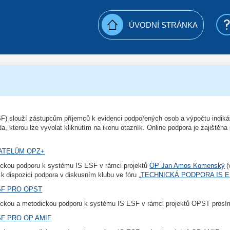
ÚVODNÍ STRÁNKA
) slouží zástupcům příjemců k evidenci podpořených osob a výpočtu indikátor
a, kterou lze vyvolat kliknutím na ikonu otazník. Online podpora je zajištěna
ATELŮM OPZ+
ickou podporu k systému IS ESF v rámci projektů
OP Jan Amos Komenský
(
e k dispozici podpora v diskusním klubu ve fóru „
TECHNICKÁ PODPORA IS E
SF PRO OPST
ickou a metodickou podporu k systému IS ESF v rámci projektů OPST prosím
F PRO OP AMIF