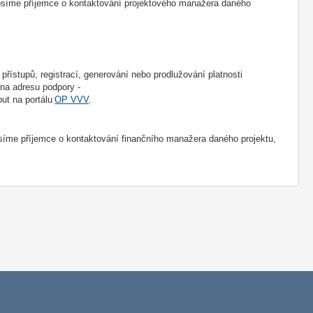
osíme příjemce o kontaktování projektového manažera daného
 přístupů, registrací, generování nebo prodlužování platnosti
o na adresu podpory -
out na portálu
OP VVV
.
íme příjemce o kontaktování finančního manažera daného projektu,