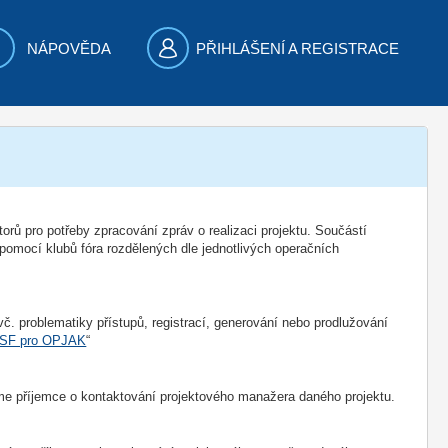
NÁPOVĚDA
PŘIHLÁŠENÍ A REGISTRACE
ů pro potřeby zpracování zpráv o realizaci projektu. Součástí
 pomocí klubů fóra rozdělených dle jednotlivých operačních
vč. problematiky přístupů, registrací, generování nebo prodlužování
SF pro OPJAK
“
e příjemce o kontaktování projektového manažera daného projektu.