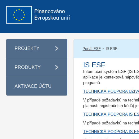
PROJEKTY
Portál ESF
IS ESF
IS ESF
PRODUKTY
Informační systém ESF (IS ESF
aplikace je kontextová nápověd
programů:
AKTIVACE ÚČTU
TECHNICKÁ PODPORA UŽIV
V případě požadavků na techn
platnosti registračních kódů) j
TECHNICKÁ PODPORA IS E
V případě požadavků na techn
TECHNICKÁ PODPORA IS ES