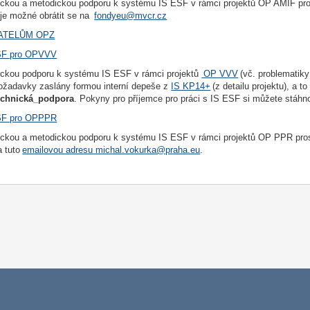
ickou a metodickou podporu k systému IS ESF v rámci projektů OP AMIF pr
 je možné obrátit se na
fondyeu@mvcr.cz
ATELŮM OPZ
F pro OPVVV
ickou podporu k systému IS ESF v rámci projektů
OP VVV
(vč. problematiky
požadavky zaslány formou interní depeše z
IS KP14+
(z detailu projektu), a t
echnická_podpora
. Pokyny pro příjemce pro práci s IS ESF si můžete stáhn
F pro OPPPR
ickou a metodickou podporu k systému IS ESF v rámci projektů OP PPR pros
a tuto
emailovou adresu michal.vokurka@praha.eu
.