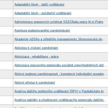
Adaptabilní školy - další vzdělávání
Adaptabilní školy - počáteční vzdělávání
Administrace grantových schémat SSZ/Úřadu práce hl.m.Prahy
Agentura podporovaného zaměstnávání
Akademie nižšího a středního managementu Jihomoravské plynárenské, a.s.
Aktivitou k získání zaměstnání
Aktivizace - rehabilitace - práce
Aktivizace pracovního potenciálu sociálně znevýhodněných občanů
Aktivní podpora zaměstnanosti - komplexní individuální poradenství pro využití osobního pracovního potenciálu
Aktivní přístup k zaměstnání
Analýza dalšího profesního vzdělávání (DPV) v Pardubickém kraji (Pk) a pilotní realizace komplexních služeb v oblasti DPV jednotlivcům z vybraných znevýhodněných skupin na trhu práce
Analýza nabídky a zhodnocení vzdělávacího potenciálu dalšího profesního vzdělávání v Ústeckém kraji