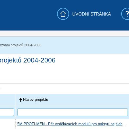
ÚVODNÍ STRÁNKA
seznam projektů 2004-2006
projektů 2004-2006
Název projektu
5M PROFI-MEN - Pět vzdělávacích modulů pro pokrytí nejslabších oblastí profesní přípravy v Královéhradeckém kraji.