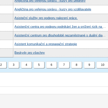
Angličtina pro veřejnou správu - kurzy pro úředníky
Angličtina pro veřejnou správu - kurzy pro vzdělavatele
Asisteční služby pro podporu nalezení práce.
Asistenční centra pro podporu podnikání žen a snížení rizik na začátku podnikání
Asistenční centrum pro dlouhodobě nezaměstnané s duální diagnozou
Asistent komunikační a propagační strategie
Beskydy pro všechny
2
3
4
5
6
7
8
9
10