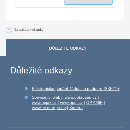
Na začátek stránky
DŮLEŽITÉ ODKAZY
Důležité odkazy
Elektronické podání žádosti o podporu ISKP21+
Související weby:
www.dotaceeu.cz
|
www.opjak.cz
|
www.opst.cz
|
OP AMIF
|
www.ec.europa.eu
|
Kariéra