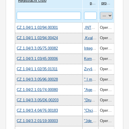
Registrační číslo
projektu
program
CZ.1.04/1.1.02/94.00301
„INTERNÍ AKADEMIE PROVEON II“
Operační program Lidské zdroje a zaměstnanost
CZ.1.04/1.1.02/94.00424
„Kvalitní logistika = kvalifikovaní zaměstnanci“
Operační program Lidské zdroje a zaměstnanost
CZ.1.04/3.3.05/75.00082
Integrace cizinců na trh práce v Jihočeském kraji
Operační program Lidské zdroje a zaměstnanost
CZ.1.04/3.1.03/45.00006
Komunitní plánování sociálních služeb Svazku obcí Blatenska
Operační program Lidské zdroje a zaměstnanost
CZ.1.04/1.1.02/35.01311
Zvyšování odborných znalostí, dovedností a kompetencí zaměstnanců – předpoklad úspěchu firem ALKOM
Operační program Lidské zdroje a zaměstnanost
CZ.1.04/3.3.05/96.00028
" I my rádi pracujeme!"
Operační program Lidské zdroje a zaměstnanost
CZ.1.04/2.1.01/74.00080
"Agentura práce" určená klientům sociálních služeb
Operační program Lidské zdroje a zaměstnanost
CZ.1.04/3.3.05/D6.00203
"Druhá šance po 50"
Operační program Lidské zdroje a zaměstnanost
CZ.1.04/3.4.04/76.00183
"Chci práci i rodinu"
Operační program Lidské zdroje a zaměstnanost
CZ.1.04/3.2.01/19.00003
"Jde to i jinak": Systém pro úspěšné uplatnění Romů na trhu práce.
Operační program Lidské zdroje a zaměstnanost