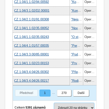
CZ.1.04/1.1.02/94.00592
"Komplexní rozvoj zaměstnanců Hamé s.r.o. a jejích dceřiných společností“
Operační program Lidské zdroje a zaměstnanost
CZ.1.04/3.1.02/D2.00001
"Konečně venku"
Operační program Lidské zdroje a zaměstnanost
CZ.1.04/2.1.01/91.00308
"Nejsme méněcenní"
Operační program Lidské zdroje a zaměstnanost
CZ.1.04/1.1.02/35.00052
"Nová šance" pro zaměstnance s nízkou úrovní vzdělání spol. ModusLink
Operační program Lidské zdroje a zaměstnanost
CZ.1.04/1.1.02/35.00243
"O stupeň výš" Vzdělávání pracovníků společnosti Moravia Systems a.s.
Operační program Lidské zdroje a zaměstnanost
CZ.1.04/4.1.01/57.00035
"Personální strategie - efektivní řízení lidských zdrojů na Krajském úřadě Plzeňského kraje"
Operační program Lidské zdroje a zaměstnanost
CZ.1.04/3.3.00/85.00001
"Podpora pracovního uplatnění starších osob v souvislosti s vyhlášením roku 2012 Evropským rokem aktivního stárnutí a mezigenerační solidarity", zkrácený název projektu "Pracujme společně!"
Operační program Lidské zdroje a zaměstnanost
CZ.1.04/1.1.02/23.00153
"První pomoc" na cestě ke vzdělávání aneb "My Vás to naučíme, ale kdo to naučí nás?"
Operační program Lidské zdroje a zaměstnanost
CZ.1.04/3.4.04/26.00302
"Připraveným štěstí přeje" - zvyšujeme své kompetence na trhu práce
Operační program Lidské zdroje a zaměstnanost
CZ.1.04/3.4.04/26.00217
"Rodina a práce se dá spojit"
Operační program Lidské zdroje a zaměstnanost
Předchozí
1
270
Další
Celkem
5391 záznamů